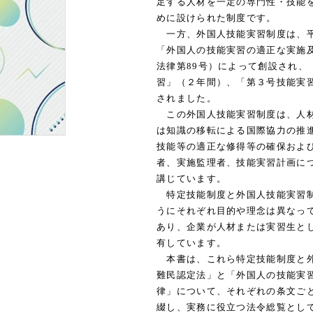
足する人材を一定の専門性・技能
めに設けられた制度です。
一方、外国人技能実習制度は、平成
「外国人の技能実習の適正な実施及
法律第89号）によって創設され、
習」（２年間）、「第３号技能実習
されました。
この外国人技能実習制度は、人材
は知識の移転による国際協力の推
技能等の適正な修得等の確保およ
者、実施監理者、技能実習計画に
講じています。
特定技能制度と外国人技能実習制
うにそれぞれ目的や理念は異なっ
あり、企業が人材または実習生と
有しています。
本書は、これら特定技能制度と外
難民認定法」と「外国人の技能実
律」について、それぞれの条文ご
綴し、実務に役立つ法令総覧とし