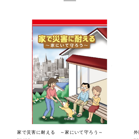
家で災害に耐える ～家にいて守ろう～
外