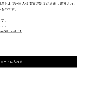
度および外国人技能実習制度が適正に運営され、
るものです。
ます。
さい。
m/#lrrsstit01
カートに入れる