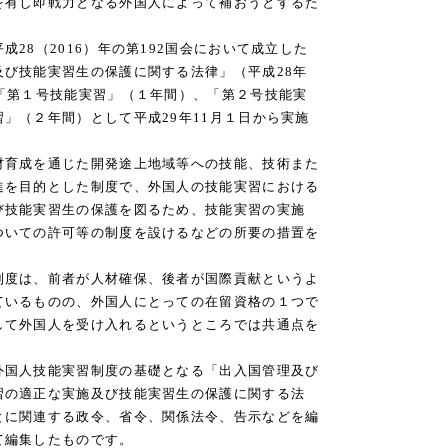
を有し即戦力となる外国人によって補おうとするた
28（2016）年の第192国会において成立した
び技能実習生の保護に関する法律」（平成28年
「第１号技能実習」（１年間）、「第２号技能実
」（２年間）として平成29年11月１日から実施
育成を通じた開発途上地域等への技能、技術また
進を目的とした制度で、外国人の技能実習における
び技能実習生の保護を図るため、技能実習の実施
ついての許可等の制度を設けるなどの所要の措置を
度は、前者が人材確保、後者が国際貢献というよ
ているものの、外国人にとっての在留資格の１つで
して外国人を受け入れるというところでは共通点を
国人技能実習制度の基礎となる「出入国管理及び
習の適正な実施及び技能実習生の保護に関する法
とに関連する政令、省令、関係法令、告示などを編
て編集したものです。